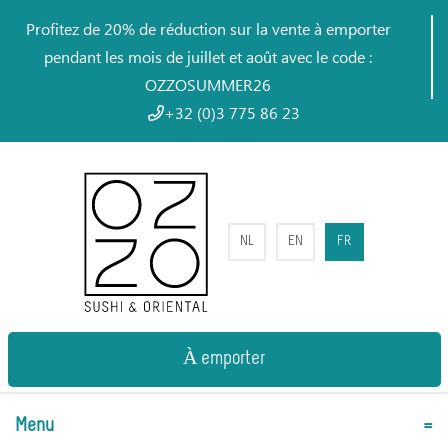
Profitez de 20% de réduction sur la vente à emporter
pendant les mois de juillet et août avec le code :
OZZOSUMMER26
+32 (0)3 775 86 23
NL
EN
FR
À emporter
Menu
=