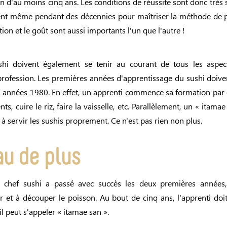
 d'au moins cinq ans. Les conditions de réussite sont donc très s
ient même pendant des décennies pour maîtriser la méthode de pr
ation et le goût sont aussi importants l'un que l'autre !
shi doivent également se tenir au courant de tous les aspec
profession. Les premières années d'apprentissage du sushi doive
s années 1980. En effet, un apprenti commence sa formation par 
nts, cuire le riz, faire la vaisselle, etc. Parallèlement, un « itam
 servir les sushis proprement. Ce n'est pas rien non plus.
au de plus
i chef sushi a passé avec succès les deux premières années,
r et à découper le poisson. Au bout de cinq ans, l'apprenti do
t, il peut s'appeler « itamae san ».