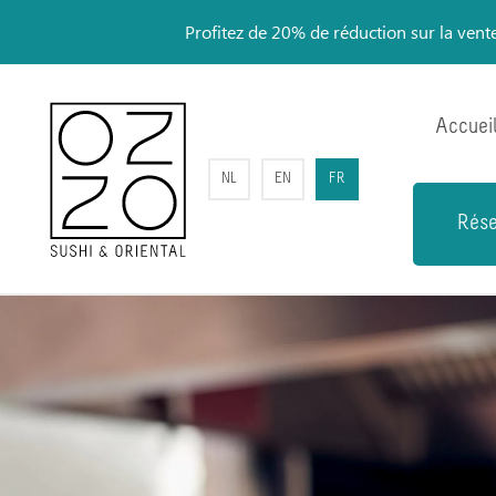
Profitez de 20% de réduction sur la ven
Accuei
NL
EN
FR
Rése