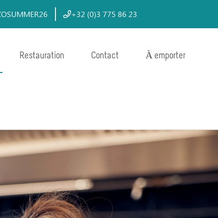
: OZZOSUMMER26
+32 (0)3 775 86 23
Restauration
Contact
À emporter