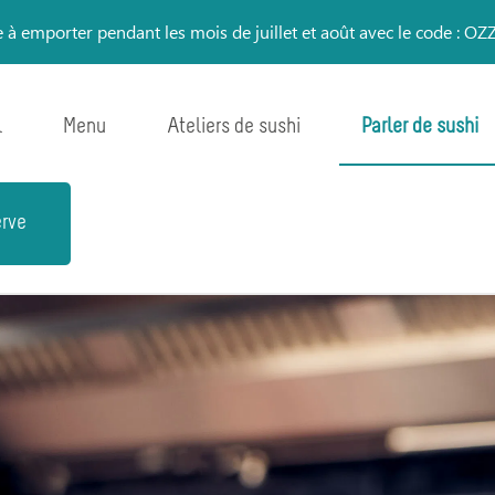
te à emporter pendant les mois de juillet et août avec le code 
l
Menu
Ateliers de sushi
Parler de sushi
rve